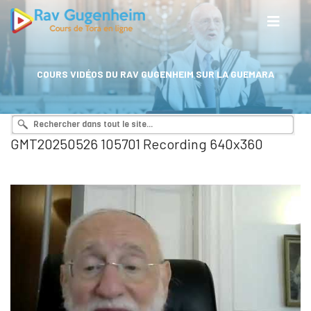
COURS VIDÉOS DU RAV GUGENHEIM SUR LA GUEMARA
GMT20250526 105701 Recording 640x360