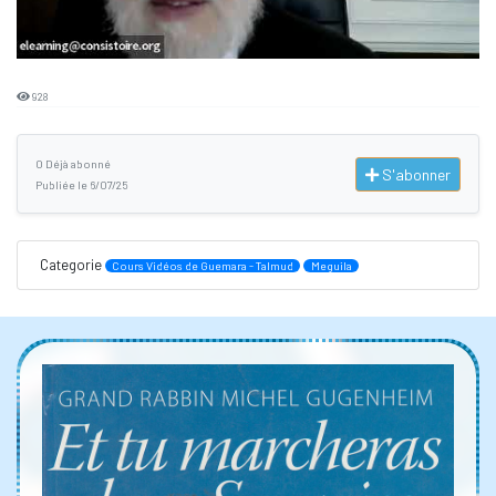
928
0 Déjà abonné
S'abonner
Publiée le 6/07/25
Categorie
Cours Vidéos de Guemara - Talmud
Meguila