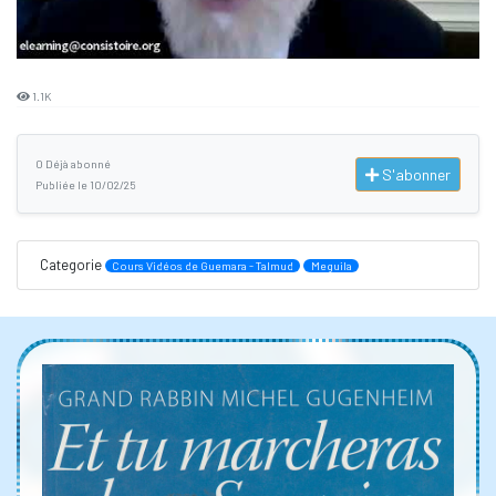
1.1K
0 Déjà abonné
S'abonner
Publiée le 10/02/25
Categorie
Cours Vidéos de Guemara - Talmud
Meguila