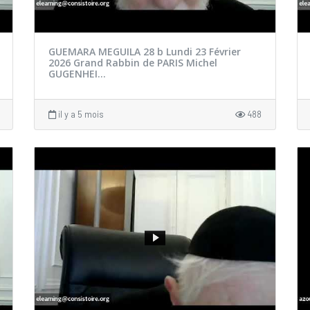
GUEMARA MEGUILA 28 b Lundi 23 Février
2026 Grand Rabbin de PARIS Michel
GUGENHEI...
il y a 5 mois
488