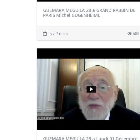
GUEMARA MEGUILA 28 a GRAND RABBIN DE
PARIS Michel GUGENHEIML
il y a 7 mois
589
GUEMARA MEGUILA 28 a Lundi 01 Décembre