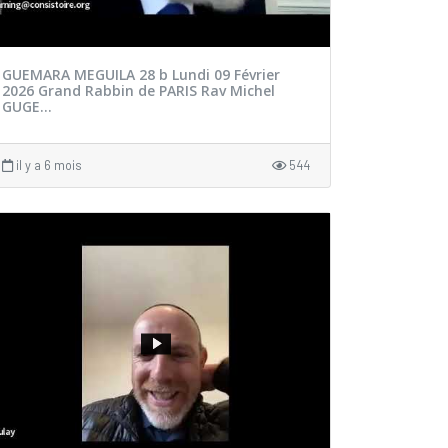
GUEMARA MEGUILA 28 b Lundi 09 Février
2026 Grand Rabbin de PARIS Rav Michel
GUGE...
il y a 6 mois
544