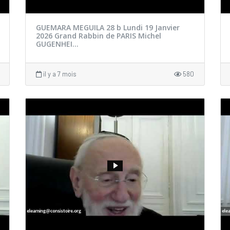
GUEMARA MEGUILA 28 b Lundi 19 Janvier
2026 Grand Rabbin de PARIS Michel
GUGENHEI...
il y a 7 mois
580