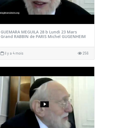
GUEMARA MEGUILA 28 b Lundi 23 Mars
Grand RABBIN de PARIS Michel GUGENHEIM
il y a 4 mois
256