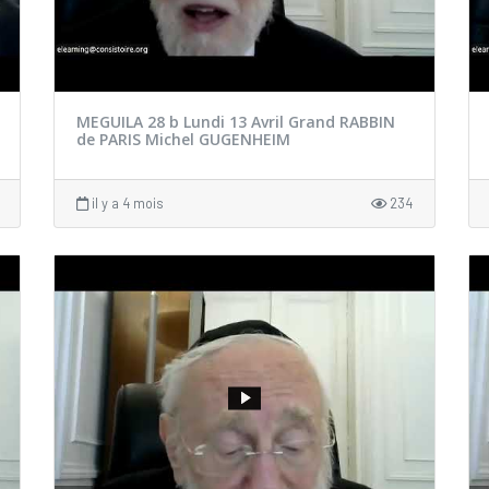
MEGUILA 28 b Lundi 13 Avril Grand RABBIN
de PARIS Michel GUGENHEIM
il y a 4 mois
234