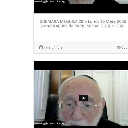
GUEMARA MEGUILA 28 b Lundi 16 Mars 2026
Grand RABBIN de PARIS Michel GUGENHEIM
il y a 5 mois
398