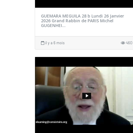
GUEMARA MEGUILA 28 b Lundi 26 Janvier
2026 Grand Rabbin de PARIS Michel
GUGENHEI...
il y a 6 mois
460