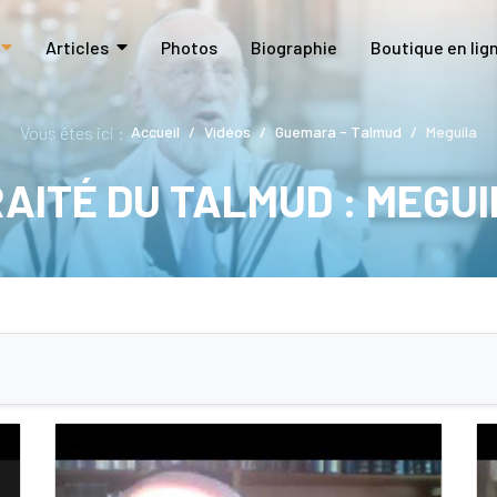
Articles
Photos
Biographie
Boutique en lig
Vous êtes ici :
Accueil
Vidéos
Guemara - Talmud
Meguila
AITÉ DU TALMUD : MEGU