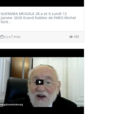
GUEMARA MEGUILA 28 a et b Lundi 12
Janvier 2026 Grand Rabbin de PARIS Michel
GUG...
il y a 7 mois
489