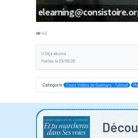
143
0 Déjà abonné
Publiée le 29/06/26
Categorie
Cours Vidéos de Guemara - Talmud
Me
Découv