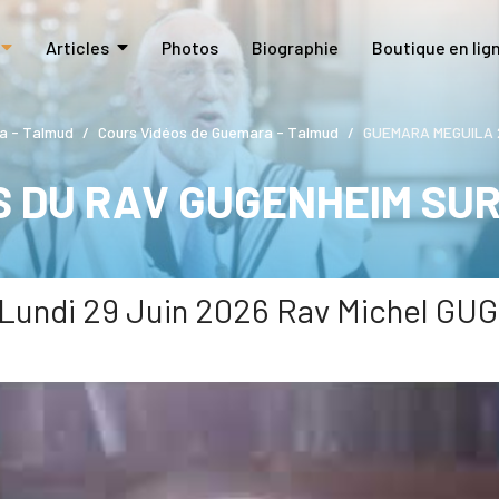
Articles
Photos
Biographie
Boutique en lig
a - Talmud
Cours Vidéos de Guemara - Talmud
GUEMARA MEGUILA 29
S DU RAV GUGENHEIM SU
undi 29 Juin 2026 Rav Michel G