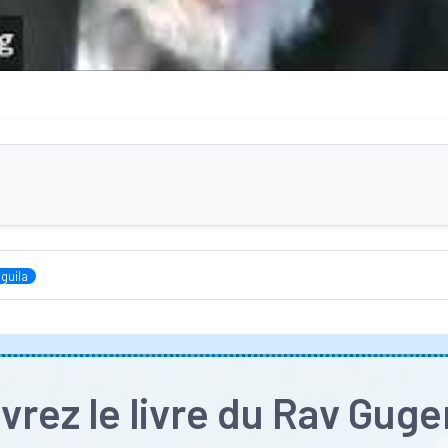
guila
rez le livre du Rav Gug