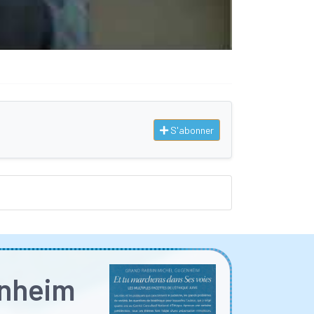
S'abonner
enheim