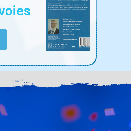
voies
E