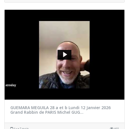
GUEMARA MEGUILA 28 a et b Lundi 12 Janvier 2026
Grand Rabbin de PARIS Michel GUG...
il y a 7 mois
496