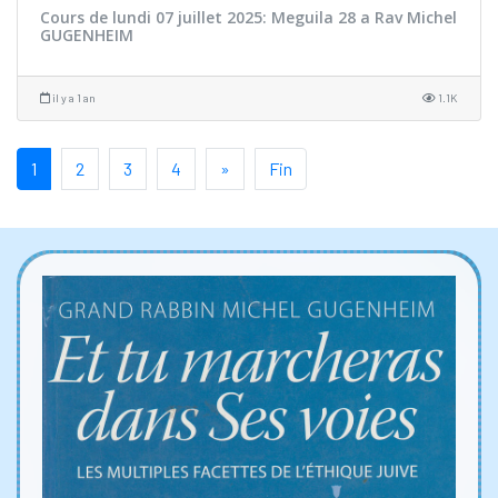
Cours de lundi 07 juillet 2025: Meguila 28 a Rav Michel
GUGENHEIM
il y a 1 an
1.1K
1
2
3
4
»
Fin