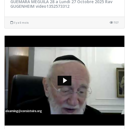
GUEMARA MEGUILA 28 a Lundi 27 Octobre 2025 Rav
GUGENHEIM video1352573312
il y a 9 mois
707