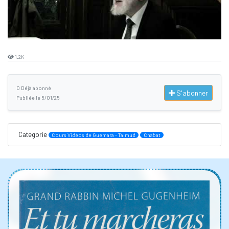
1.2K
0 Déjà abonné
S'abonner
Publiée le 5/01/25
Categorie
Cours Vidéos de Guemara - Talmud
Chabat