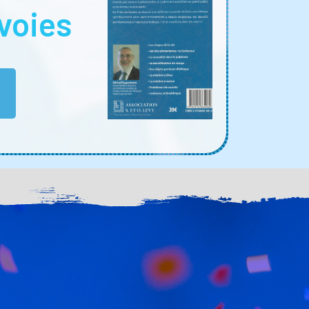
voies
E