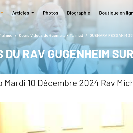
Articles
Photos
Biographie
Boutique en lig
Talmud
Cours Vidéos de Guemara - Talmud
GUEMARA PESSAHIM 38 b
S DU RAV GUGENHEIM SU
Mardi 10 Décembre 2024 Rav Mi