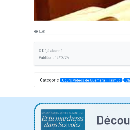
1.3K
0 Déjà abonné
Publiée le 12/12/24
Categorie
Cours Vidéos de Guemara - Talmud
Ch
Découv