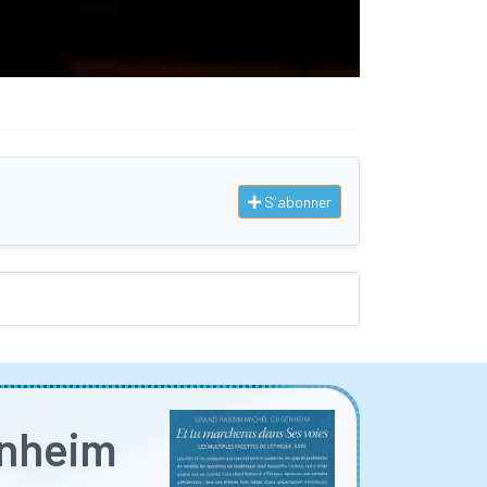
S'abonner
enheim