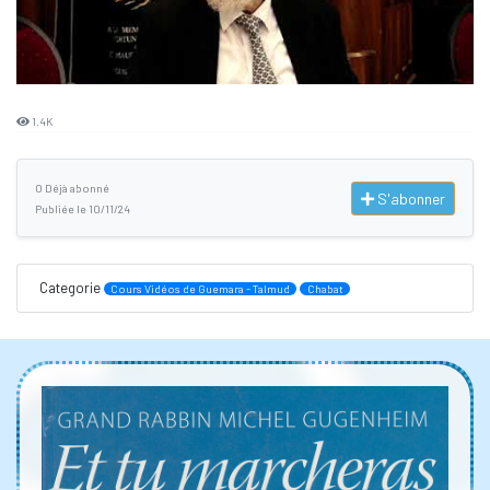
1.4K
0 Déjà abonné
S'abonner
Publiée le 10/11/24
Categorie
Cours Vidéos de Guemara - Talmud
Chabat