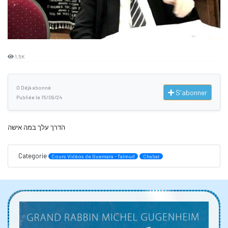
1.5K
0 Déjà abonné
S'abonner
Publiée le 15/09/24
הדרך עלך במה אישה
Categorie
Cours Vidéos de Guemara - Talmud
Chabat