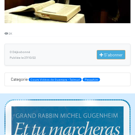
2K
0 Déjà abonné
S'abonner
Publiée le 27/10/22
Categorie
Cours Vidéos de Guemara - Talmud
Pessahim