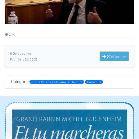
2.1K
0 Déjà abonné
S'abonner
Publiée le 29/06/22
Categorie
Cours Vidéos de Guemara - Talmud
Pessahim