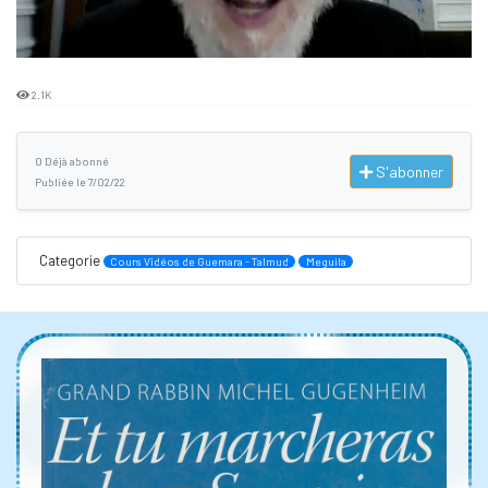
2.1K
0 Déjà abonné
S'abonner
Publiée le 7/02/22
Categorie
Cours Vidéos de Guemara - Talmud
Meguila