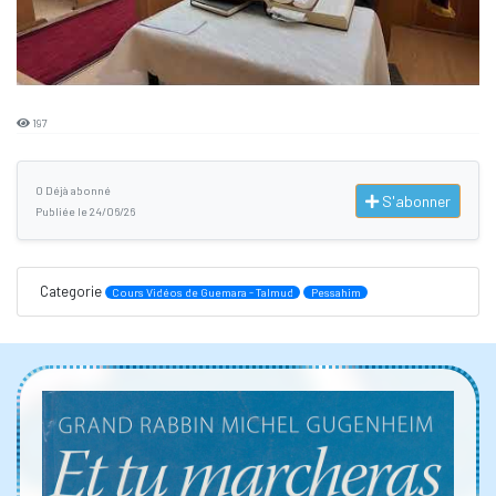
197
0 Déjà abonné
S'abonner
Publiée le 24/06/26
Categorie
Cours Vidéos de Guemara - Talmud
Pessahim