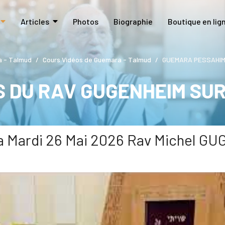
Articles
Photos
Biographie
Boutique en lig
 - Talmud
Cours Vidéos de Guemara - Talmud
GUEMARA PESSAHIM 4
S DU RAV GUGENHEIM SU
Mardi 26 Mai 2026 Rav Michel G