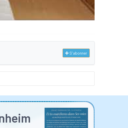
S'abonner
enheim