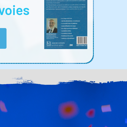
voies
E