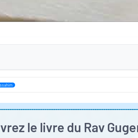
ssahim
rez le livre du Rav Gug