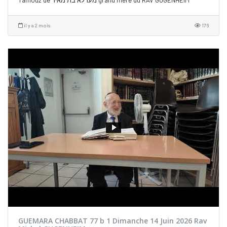
Tamouz de מערלא בת מאיר grand mère du RAV GUGENHEIM
il y a 2 mois
176
GUEMARA CHABBAT 77 b 1 Dimanche 14 Juin 2026 Rav