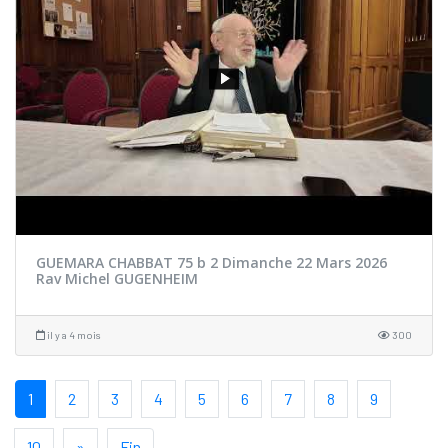
GUEMARA CHABBAT 75 b 2 Dimanche 22 Mars 2026
Rav Michel GUGENHEIM
il y a 4 mois
300
1
2
3
4
5
6
7
8
9
10
»
Fin