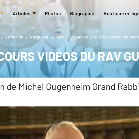
Articles
Photos
Biographie
Boutique en lig
Réflexion
Réflexion - Divers
21 janvier 2015 Intervention de Mic
COURS VIDÉOS DU RAV G
ion de Michel Gugenheim Grand Rabbi