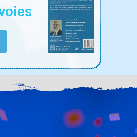
voies
E