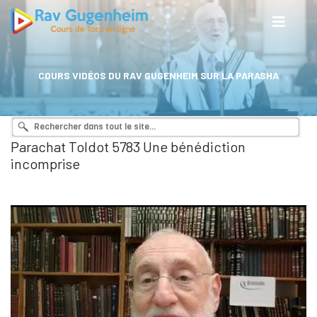
COURS VIDÉOS DU RAV GUGENHEIM SUR LA PARASHA
Parachat Toldot 5783 Une bénédiction
incomprise