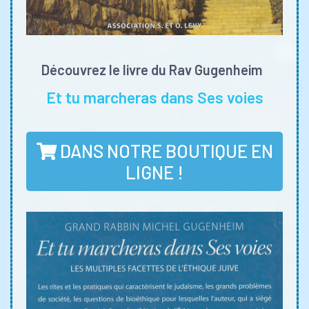
Découvrez le livre du Rav Gugenheim
Et tu marcheras dans Ses voies
DANS NOTRE BOUTIQUE EN
LIGNE !