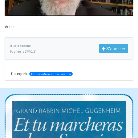
1.8K
0 Déjà abonné
S'abonner
Publiée le 27/10/21
Categorie
Cours vidéos sur la Paracha