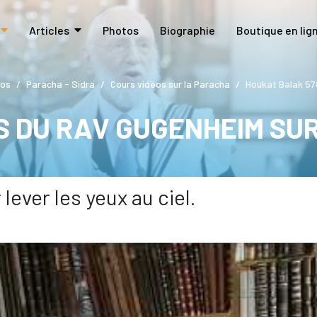
Articles
Photos
Biographie
Boutique en lig
éos
Paracha - Sidra
Cours vidéos sur la Paracha
Houkat Balak 578
S DU RAV GUGENHEIM SU
lever les yeux au ciel.