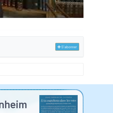
S'abonner
enheim