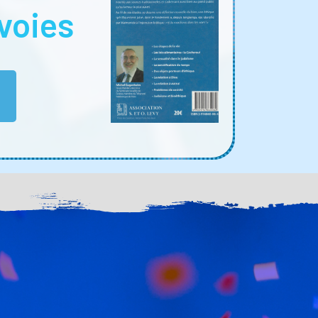
voies
E