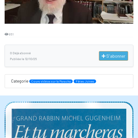
951
0 Déjà abonné
S'abonner
Publiée le 12/10/25
Categorie
Cours vidéos sur la Paracha
Fêtes Juives