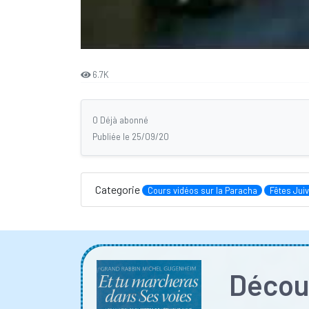
6.7K
0 Déjà abonné
Publiée le 25/09/20
Categorie
Cours vidéos sur la Paracha
Fêtes Jui
Découv