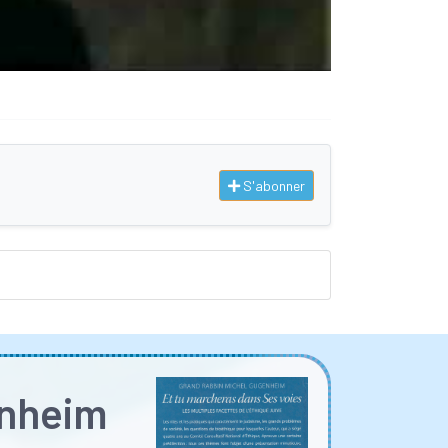
S'abonner
enheim