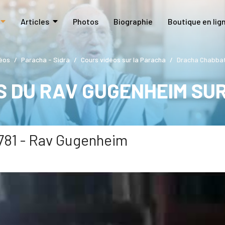
Articles
Photos
Biographie
Boutique en lig
éos
Paracha - Sidra
Cours vidéos sur la Paracha
Dracha Chabbat
S DU RAV GUGENHEIM SU
781 - Rav Gugenheim