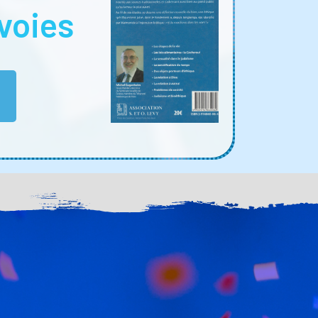
voies
E