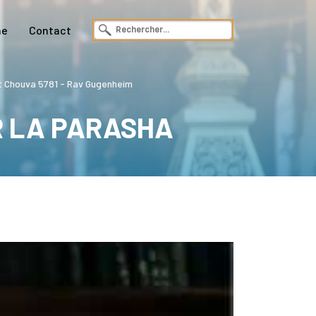
ne
Contact
 Chouva 5781 - Rav Gugenheim
R LA PARASHA