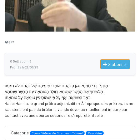
847
0 Déjà abonné
S'abonner
Publiée le 22/06/25
מַתְנִי׳ רַבִּי חֲנִינָא סְגַן הַכֹּהֲנִים אוֹמֵר: מִימֵיהֶם שֶׁל כֹּהֲנִים לֹא נִמְנְעוּ
מִלִּשְׂרוֹף אֶת הַבָּשָׂר שֶׁנִּטְמָא בִּוְולַד הַטּוּמְאָה עִם הַבָּשָׂר שֶׁנִּטְמָא
בְּאַב הַטּוּמְאָה, אַף עַל פִּי שֶׁמּוֹסִיפִין טוּמְאָה עַל טוּמְאָתוֹ.
Rabbi Hanina, le grand prêtre adjoint, dit : « À l' époque des prêtres, ils ne
s'abstenaient pas de brûler la viande devenue rituellement impure par
contact avec une source secondaire d'impureté rituelle
Categorie
Cours Vidéos de Guemara - Talmud
Pessahim