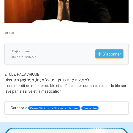
1.2K
0 Déjà abonné
S'abonner
Publiée le 16/03/25
ETUDE HALACHIQUE
לֹא יִלְעוֹס אָדָם חִיטִּין וְיַנִּיחַ עַל מַכָּתוֹ, מִפְּנֵי שֶׁהֵן מַחְמיצוֹת
Il est interdit de mâcher du blé et de l'appliquer sur sa plaie, car le blé sera
levé par la salive et la mastication.
Categorie
Cours Vidéos de Guemara - Talmud
Pessahim