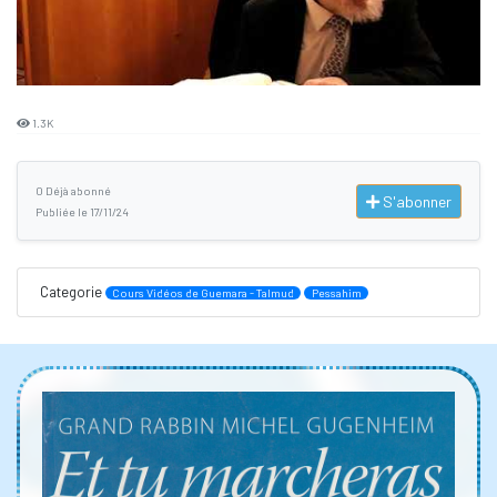
1.3K
0 Déjà abonné
S'abonner
Publiée le 17/11/24
Categorie
Cours Vidéos de Guemara - Talmud
Pessahim