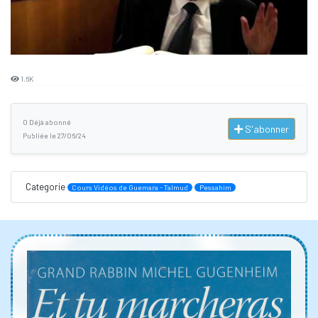
1.6K
0 Déjà abonné
S'abonner
Publiée le 27/06/24
Categorie
Cours Vidéos de Guemara - Talmud
Pessahim