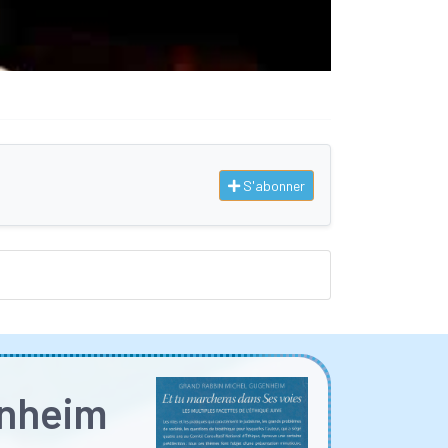
S'abonner
enheim