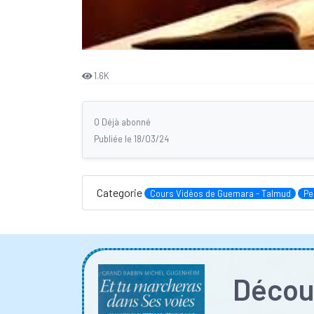
1.6K
0 Déjà abonné
Publiée le 18/03/24
Categorie
Cours Vidéos de Guemara - Talmud
Pe
Découv