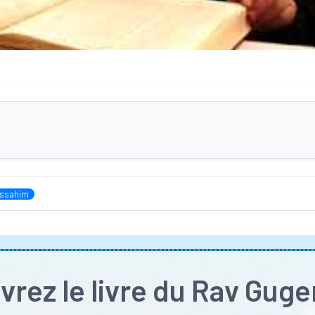
ssahim
rez le livre du Rav Gug