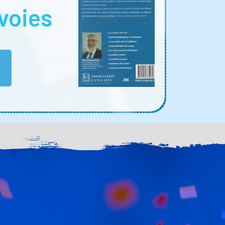
voies
E