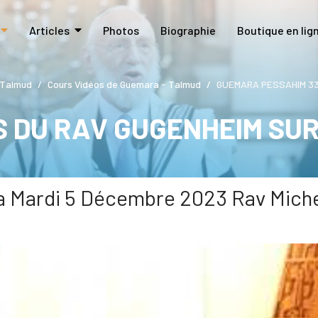
Articles
Photos
Biographie
Boutique en lig
 Talmud
Cours Vidéos de Guemara - Talmud
GUEMARA PESSAHIM 33 
S DU RAV GUGENHEIM SU
 Mardi 5 Décembre 2023 Rav Mic