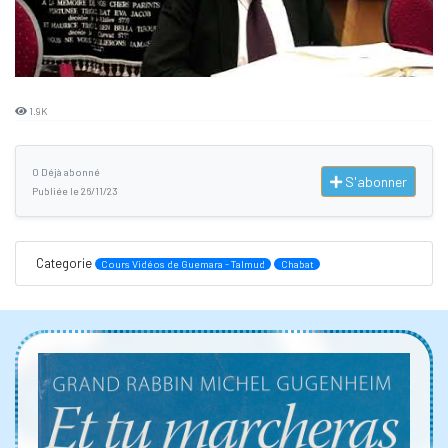
1.9K
0 Déjà abonné
S'abonner
Publiée le 26/11/23
Categorie
Cours Vidéos de Guemara - Talmud
Chabat