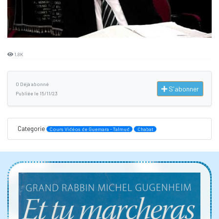
1.8K
0 Déjà abonné
S'abonner
Publiée le 15/11/23
Categorie
Cours Vidéos de Guemara - Talmud
Chabat