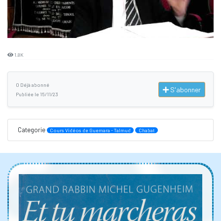
1.8K
0 Déjà abonné
S'abonner
Publiée le 15/11/23
Categorie
Cours Vidéos de Guemara - Talmud
Chabat