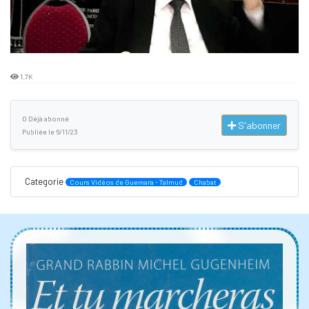
1.7K
0 Déjà abonné
S'abonner
Publiée le 6/11/23
Categorie
Cours Vidéos de Guemara - Talmud
Chabat