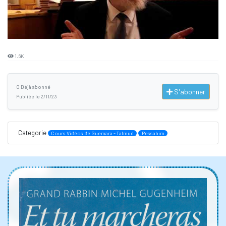
1.6K
0 Déjà abonné
S'abonner
Publiée le 2/11/23
Categorie
Cours Vidéos de Guemara - Talmud
Pessahim