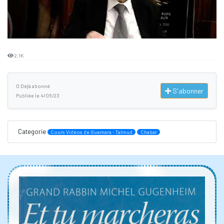
2.1K
0 Déjà abonné
S'abonner
Publiée le 4/05/23
Categorie
Cours Vidéos de Guemara - Talmud
Chabat