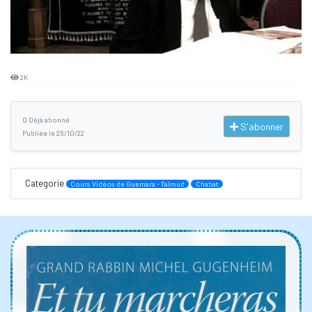
2K
0 Déjà abonné
S'abonner
Publiée le 25/10/22
Categorie
Cours Vidéos de Guemara - Talmud
Chabat