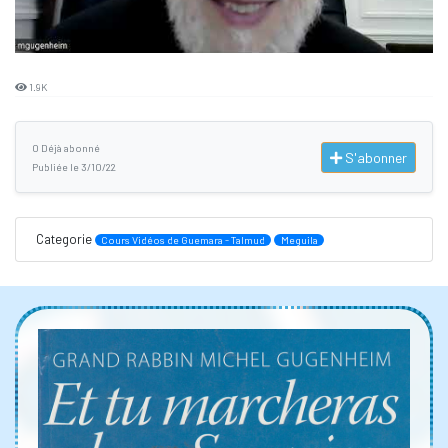
1.9K
0 Déjà abonné
S'abonner
Publiée le 3/10/22
Categorie
Cours Vidéos de Guemara - Talmud
Meguila