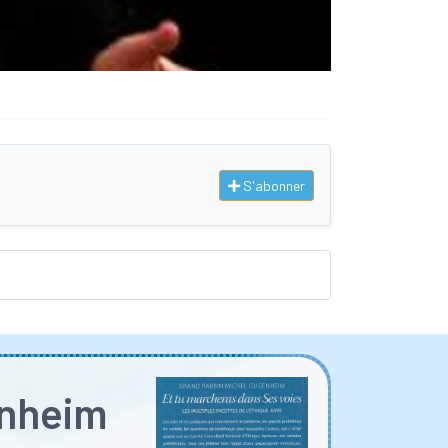
S'abonner
enheim