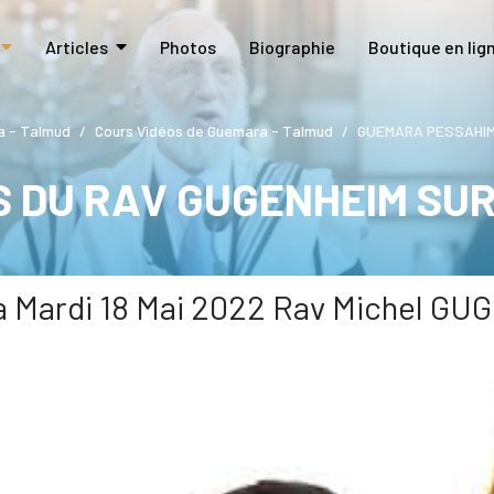
Articles
Photos
Biographie
Boutique en lig
 - Talmud
Cours Vidéos de Guemara - Talmud
GUEMARA PESSAHIM 2
S DU RAV GUGENHEIM SU
Mardi 18 Mai 2022 Rav Michel G