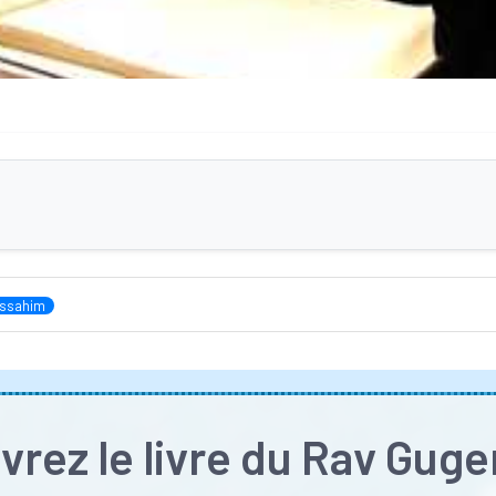
ssahim
rez le livre du Rav Gug