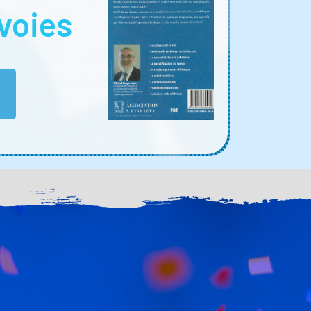
voies
E