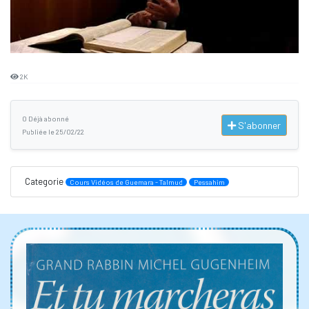
2K
0 Déjà abonné
S'abonner
Publiée le 25/02/22
Categorie
Cours Vidéos de Guemara - Talmud
Pessahim