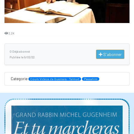
2.2K
0 Déjà abonné
S'abonner
Publiée le 9/02/22
Categorie
Cours Vidéos de Guemara - Talmud
Pessahim