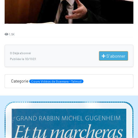
1.6K
0 Déjà abonné
S'abonner
Publiée le 10/11/21
Categorie
Cours Vidéos de Guemara - Talmud