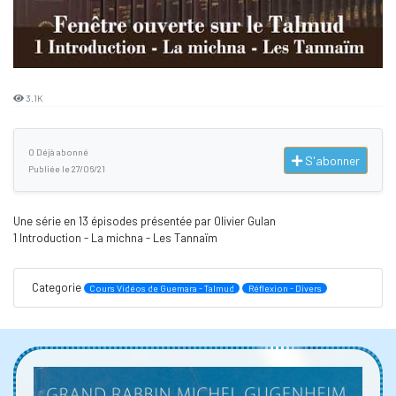
3.1K
0 Déjà abonné
S'abonner
Publiée le 27/06/21
Une série en 13 épisodes présentée par Olivier Gulan
1 Introduction - La michna - Les Tannaïm
Categorie
Cours Vidéos de Guemara - Talmud
Réflexion - Divers