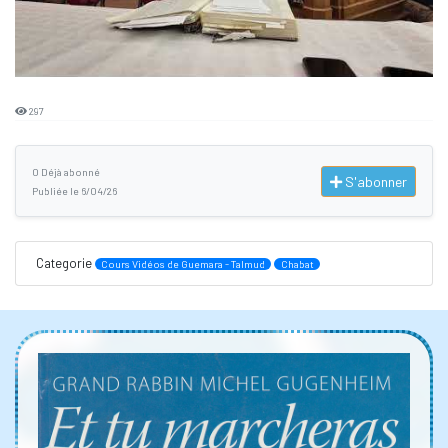
297
0 Déjà abonné
S'abonner
Publiée le 6/04/26
Categorie
Cours Vidéos de Guemara - Talmud
Chabat