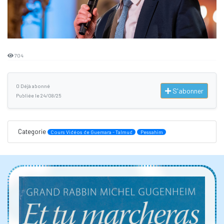
704
0 Déjà abonné
S'abonner
Publiée le 24/08/25
Categorie
Cours Vidéos de Guemara - Talmud
Pessahim