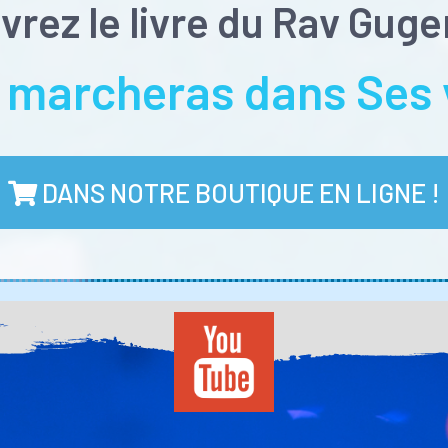
rez le livre du Rav Gug
u marcheras dans Ses 
DANS NOTRE BOUTIQUE EN LIGNE !