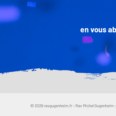
en vous a
© 2026 ravgugenheim.fr - Rav Michel Gugenheim : 