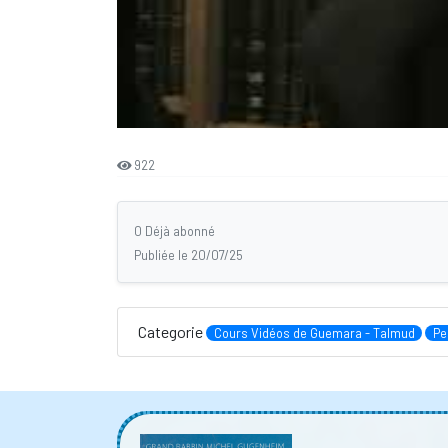
922
0 Déjà abonné
Publiée le 20/07/25
Categorie
Cours Vidéos de Guemara - Talmud
Pe