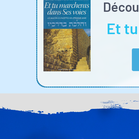
Découv
Et t