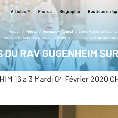
Articles
Photos
Biographie
Boutique en lig
ici :
Accueil
Vidéos
Guemara - Talmud
Cours Vidéos de Guemar
EMARA PESSAHIM 16 a 3 Mardi 04 Février 2020 CHEVAT 10 5780 Rav Mich
S DU RAV GUGENHEIM SU
16 a 3 Mardi 04 Février 2020 CH