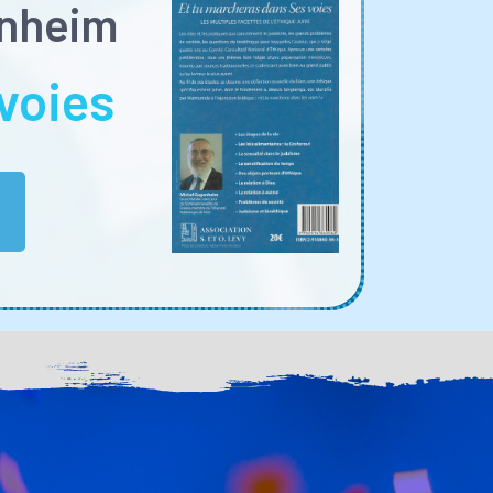
enheim
voies