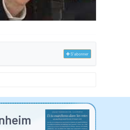
S'abonner
enheim