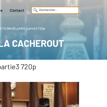
ne
Contact
TH DIN DE pARIS partie3 720p
 LA CACHEROUT
rtie3 720p