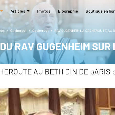
Articles
Photos
Biographie
Boutique en lig
éos
Cacherout
Cacherout
RAV GUGENHEIM LA CACHEROUTE AU BE
 DU RAV GUGENHEIM SUR
EROUTE AU BETH DIN DE pARIS pa