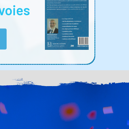
voies
E