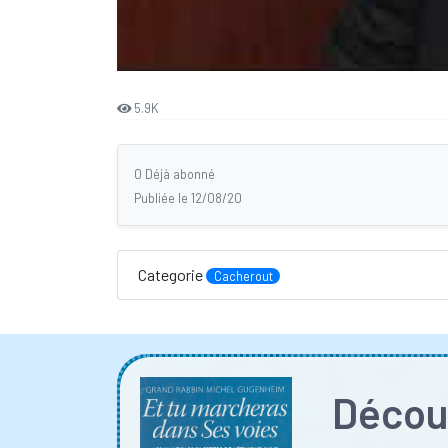
5.9K
0 Déjà abonné
Publiée le 12/08/20
Categorie
Cacherout
Découv