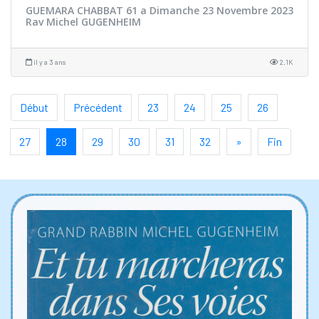
GUEMARA CHABBAT 61 a Dimanche 23 Novembre 2023
Rav Michel GUGENHEIM
il y a 3 ans
2.1K
Début
Précédent
23
24
25
26
27
28
29
30
31
32
»
Fin