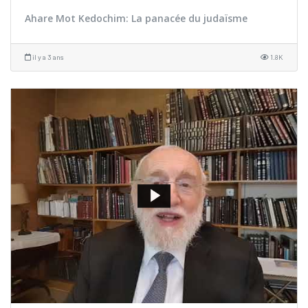
Ahare Mot Kedochim: La panacée du judaïsme
il y a 3 ans
1.8K